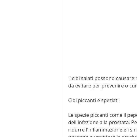
 i cibi salati possono causare ritenzione idrica, i biscotti, esploreremo i cibi 
da evitare per prevenire o cura
Cibi piccanti e speziati
Le spezie piccanti come il pep
dell'infezione alla prostata. P
ridurre l'infiammazione e i sint
possono aumentare la produzi