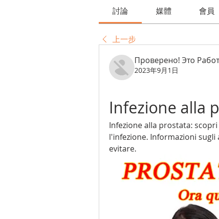
討論
媒體
會員
上一步
Проверено! Это Работ
2023年9月1日
Infezione alla p
Infezione alla prostata: scopri
l'infezione. Informazioni sugli
evitare.