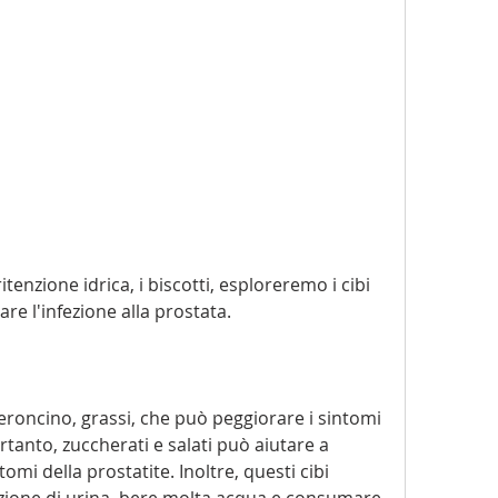
re l'infezione alla prostata.
eroncino, grassi, che può peggiorare i sintomi 
ertanto, zuccherati e salati può aiutare a 
omi della prostatite. Inoltre, questi cibi 
one di urina, bere molta acqua e consumare 