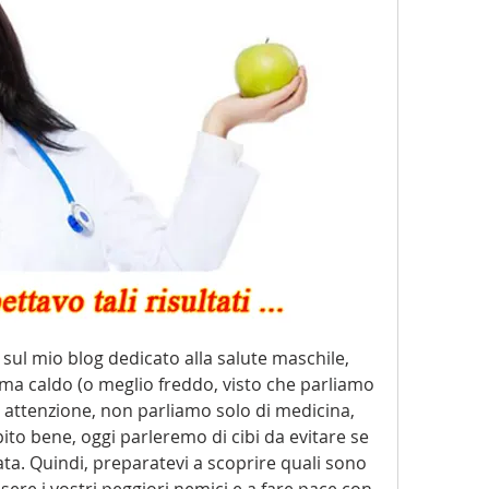
i sul mio blog dedicato alla salute maschile, 
a caldo (o meglio freddo, visto che parliamo 
a attenzione, non parliamo solo di medicina, 
ito bene, oggi parleremo di cibi da evitare se 
tata. Quindi, preparatevi a scoprire quali sono 
ere i vostri peggiori nemici e a fare pace con 