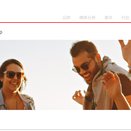
品牌
機構合辦
畫班
付款
p