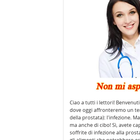
Ciao a tutti i lettori! Benvenut
dove oggi affronteremo un tem
della prostata): l'infezione. M
ma anche di cibo! Sì, avete cap
soffrite di infezione alla pros
gli alimenti che potrebbero ess