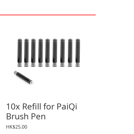
10x Refill for PaiQi
Brush Pen
價
HK$25.00
格