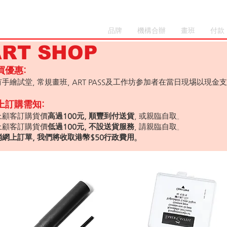
品牌
機構合辦
畫班
付款
ART SHOP
買優惠:
手繪試堂, 常規畫班, ART PASS及工作坊参加者在當日現埸以現金支
上訂購需知:
上顧客訂購貨價
高過100元, 順豐到付送貨
, 或親臨自取。
上顧客訂購貨價
低過100元, 不設送貨
服務
, 請親臨自取。
消網上訂單, 我們將收取港幣$50行政費用。