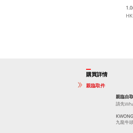
1.
價
HK
購買詳情
親臨取件
親臨自
請先What
KWONG.
九龍牛頭角