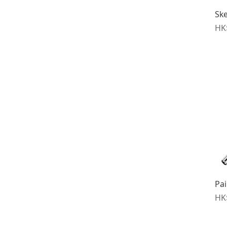
Ske
價
HK
Pa
價
HK