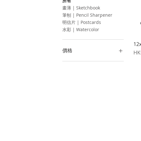
所有
畫薄 | Sketchbook
筆刨 | Pencil Sharpener
明信片 | Postcards
水彩 | Watercolor
12x
價格
價
HK
HK$15
HK$480