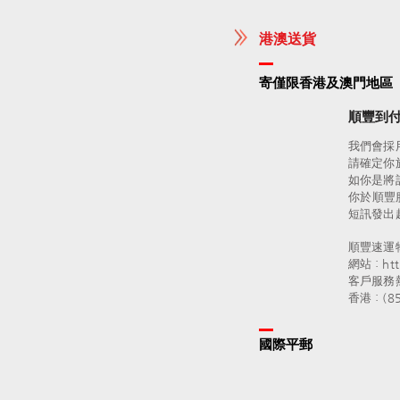
港澳送貨
寄僅限香港及澳門地區
順豐到付
我們會採
請確定你
如你是將
你於順豐
短訊發出
順豐速運
網站：http
客戶服務
香港：(852
國際平郵