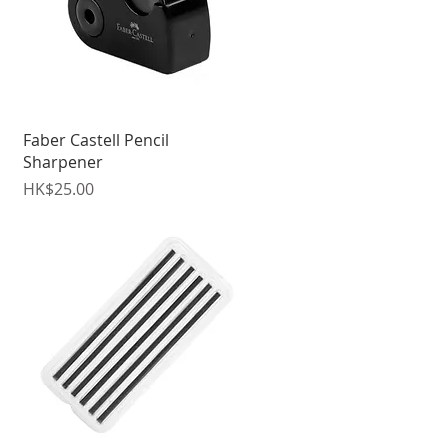
快速瀏覽
Faber Castell Pencil
Sharpener
價格
HK$25.00