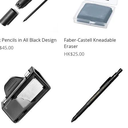
快速瀏覽
快速瀏覽
 Pencils in All Black Design
Faber-Castell Kneadable
Eraser
格
$45.00
價格
HK$25.00