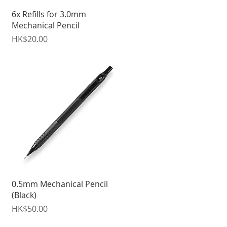
快速瀏覽
6x Refills for 3.0mm
Mechanical Pencil
價格
HK$20.00
快速瀏覽
0.5mm Mechanical Pencil
(Black)
價格
HK$50.00