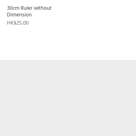
快速瀏覽
30cm Ruler without
Dimension
價格
HK$25.00