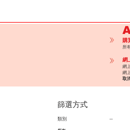
購
所有
網
網
網
取
篩選方式
類別