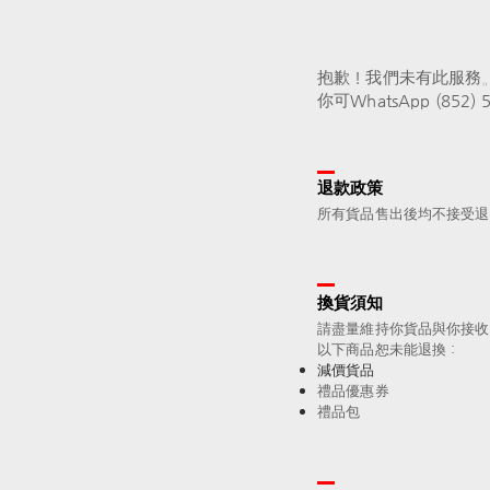
抱歉！我們未有此服務
你可WhatsApp (85
退款政策
所有貨品售出後均不接受退
換貨須知
請盡量維持你貨品與你接收
以下商品恕未能退換：
減價貨品
禮品優惠券
禮品包