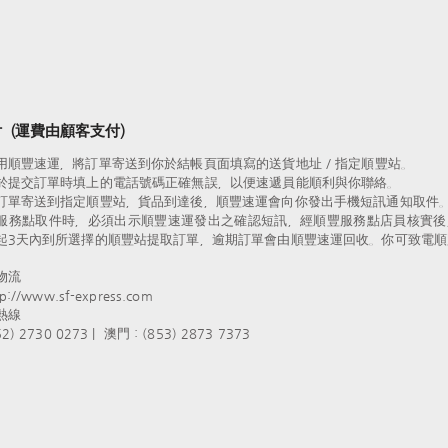
 (運費由顧客支付)
用順豐速運，將訂單寄送到你於結帳頁面填寫的送貨地址 / 指定順豐站。
於提交訂單時填上的電話號碼正確無誤，以便速遞員能順利與你聯絡。
訂單寄送到指定順豐站，貨品到達後，順豐速運會向你發出手機短訊通知取件
服務點取件時，必須出示順豐速運發出之確認短訊，經順豐服務點店員核實後
起3天內到所選擇的順豐站提取訂單，逾期訂單會由順豐速運回收。你可致電順
物流
://www.sf-express.com
熱線
) 2730 0273 | 澳門：(853) 2873 7373