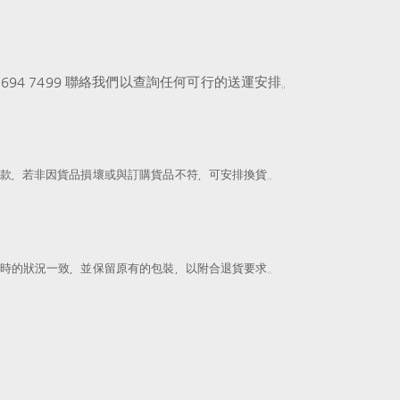
。
2) 5694 7499 聯絡我們以查詢任何可行的送運安排。
款，若非因貨品損壞或與訂購貨品不符，可安排換貨。
時的狀況一致，並保留原有的包裝，以附合退貨要求。