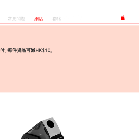
常見問題
網店
聯絡
付,
每件貨品可減HK$10。