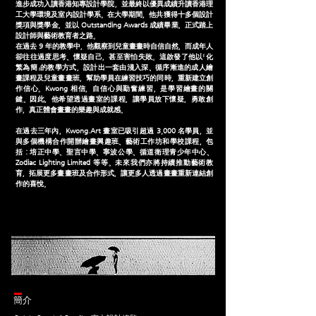
進步成功入讀香港知專設計學院，並最終以優異成績升讀香港理
工大學環境及室內設計學系。在大學期間，他共獲得十多個設計
獎項與獎學金，並以 Outstanding Awards 成績畢業，正式踏上
設計師與藝術教育者之路。
在過去 9 年的教學中，他觀察到兒童畫畫時自信自然，而成年人
卻往往過度思考、懷疑自己，甚至害怕失敗。這啟發了他以「化
繁為簡」的教學方式，設計出一套由淺入深、循序漸進的成人繪
畫課程及兒童畫畫班，幫助學員在練習技巧的同時，重新建立創
作信心。
Kwong 相信，自信心與勤奮練習，是學習繪畫的關
鍵。因此，他希望透過畫室的課程，讓學員放下懷疑，勇敢創
作，真正體會畫畫的樂趣與成就感。
在過去三年內，Kwong.Art 畫室已吸引超過 3,000 名學員，並
與多個機構合作開辦繪畫興趣班、藝術工作坊和學校課程，包
括：培正中學、聖言中學、寧波公學、循道衛理青少年中心、
Zodiac Lighting Limited 等等。未來我們亦將持續推動藝術教
育，拓展更多畫畫班及合作形式，讓更多人透過畫畫重新連結創
作的喜悅。
簡介