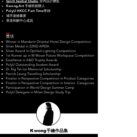
Spirit Spatial Studio
室內設計總監
Kwong.Art
手繪班創辦人
PolyU HKCC Part Time導師
城市速繪畫家
香港和解中心成員
獎項
Winner in Mandarin Oriental Hotel Design Competition
Silver Medal in 22ND APIDA
Silver Award in Optiled Lighting Competition
1st Runner up in M Moser Future Workspace Competition
Excellence in A&D Trophy Awards
PolyU Outstanding Student Award
Dr. Ng Tat-lun Memorial Scholarship
Patrick Leung Travelling Scholarship
Finalist in Perspective Competition in Product Categories
Finalist in Perspective Competition in Interior Categories
Participation in World Design Summer Camp
PolyU Delegate in Milan Design Study Trip
Kwong
手繪作品集