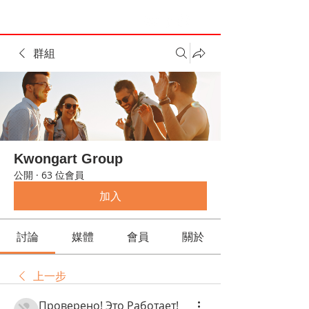
群組
Kwongart Group
公開
·
63 位會員
加入
討論
媒體
會員
關於
上一步
Проверено! Это Работает!