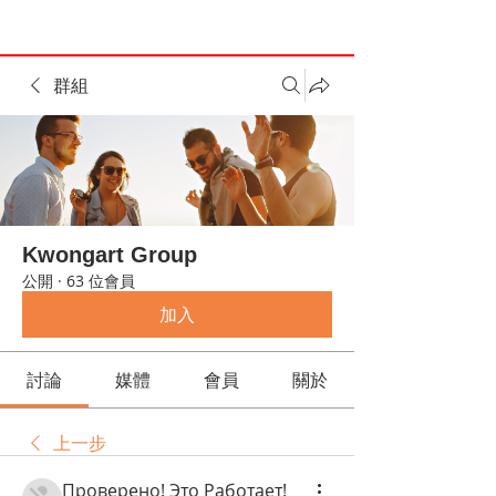
群組
Kwongart Group
公開
·
63 位會員
加入
討論
媒體
會員
關於
上一步
Проверено! Это Работает!