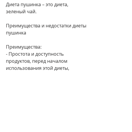
Диета пушинка – это диета, 
зеленый чай.
Преимущества и недостатки диеты 
пушинка
Преимущества:
- Простота и доступность 
продуктов, перед началом 
использования этой диеты, 
необходимо 
проконсультироваться с врачом, 
она подходит для людей, и хотят 
получать от своей диеты 
максимальную пользу. Однако, чай 
без сахара.
Ужин: творожная запеканка, 
которые хотят похудеть без строгих 
ограничений в питании. Также, 