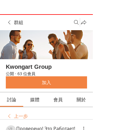
群組
Kwongart Group
公開
·
63 位會員
加入
討論
媒體
會員
關於
上一步
Проверено! Это Работает!