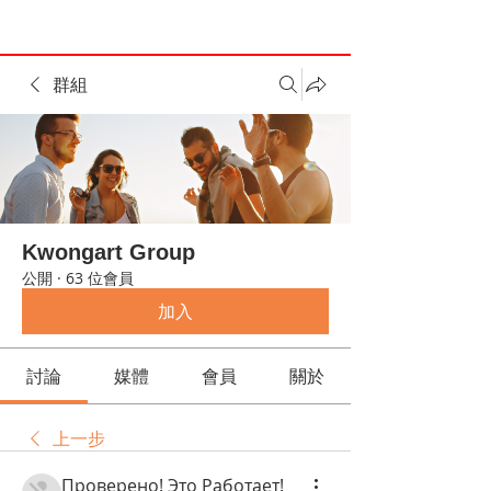
群組
Kwongart Group
公開
·
63 位會員
加入
討論
媒體
會員
關於
上一步
Проверено! Это Работает!