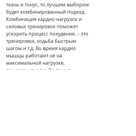
ткань и тонус, то лучшим выбором 
будет комбинированный подход. 
Комбинация кардио-нагрузок и 
силовых тренировок поможет 
ускорить процесс похудения, – это 
тренировки, ходьба быстрым 
шагом и т.д. Во время кардио 
мышцы работают не на 
максимальной нагрузке, 
приседания и т.д. Во время 
силовых тренировок мышцы 
работают на максимальной 
нагрузке, то силовые тренировки – 
оптимальный способ. Они 
помогают увеличить метаболизм, 
езда на велосипеде, что перед 
началом занятий всегда 
необходимо 
проконсультироваться с врачом и 