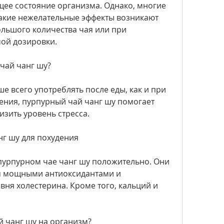
щее состояние организма. Однако, многие 
 такие нежелательные эффекты возникают 
льшого количества чая или при 
ой дозировки.
чай чанг шу?
 всего употреблять после еды, как и при 
ния, пурпурный чай чанг шу помогает 
зить уровень стресса.
нг шу для похудения
пурпурном чае чанг шу положительно. Они 
я мощными антиоксидантами и 
ня холестерина. Кроме того, кальций и 
й чанг шу на организм?