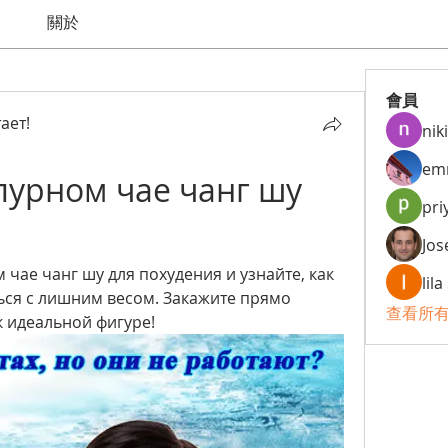
關於
會員
ает!
niki
em
урном чае чанг шу 
pri
я
Jos
чае чанг шу для похудения и узнайте, как 
lil
ся с лишним весом. Закажите прямо 
查看所有
к идеальной фигуре!