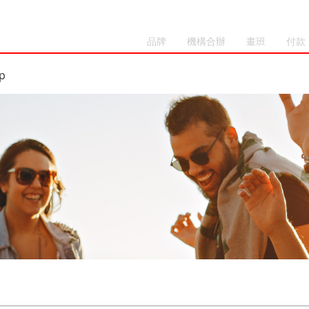
品牌
機構合辦
畫班
付款
p