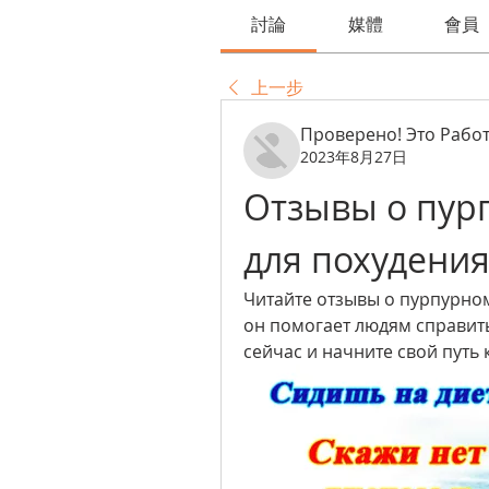
討論
媒體
會員
上一步
Проверено! Это Работ
2023年8月27日
Отзывы о пурп
для похудени
Читайте отзывы о пурпурном 
он помогает людям справить
сейчас и начните свой путь 