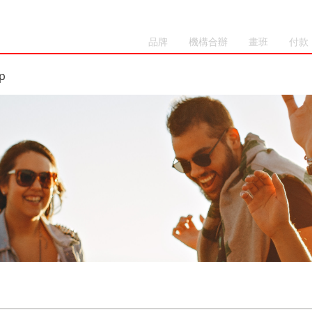
品牌
機構合辦
畫班
付款
p