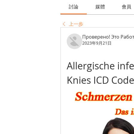
討論
媒體
會員
上一步
Проверено! Это Работ
2023年9月21日
Allergische infe
Knies ICD Cod