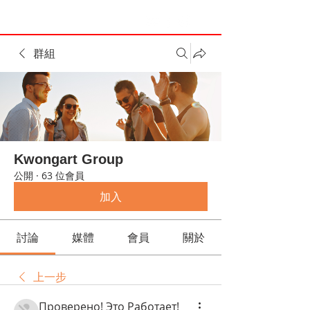
群組
Kwongart Group
公開
·
63 位會員
加入
討論
媒體
會員
關於
上一步
Проверено! Это Работает!