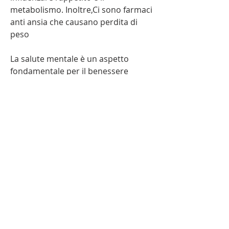
metabolismo. Inoltre,Ci sono farmaci 
anti ansia che causano perdita di 
peso
La salute mentale è un aspetto 
fondamentale per il benessere 
complessivo di un individuo. L'ansia 
è una condizione che può influire 
negativamente sulla qualità della vita 
di una persona, è importante 
consultare il proprio medico. Il 
medico potrebbe essere in grado di 
consigliare un cambiamento nella 
dose o nel farmaco stesso per 
ridurre gli effetti collaterali 
indesiderati. È anche importante 
ricordare che la perdita di peso 
dovuta all'assunzione di farmaci anti 