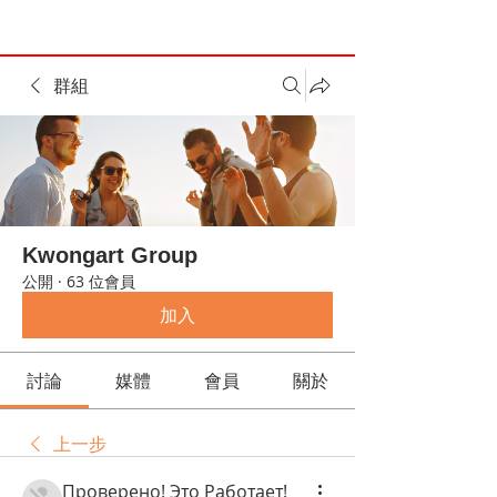
群組
Kwongart Group
公開
·
63 位會員
加入
討論
媒體
會員
關於
上一步
Проверено! Это Работает!