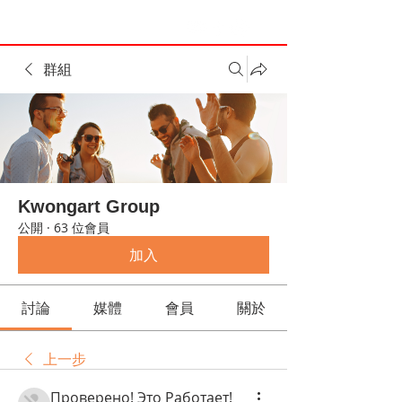
群組
Kwongart Group
公開
·
63 位會員
加入
討論
媒體
會員
關於
上一步
Проверено! Это Работает!