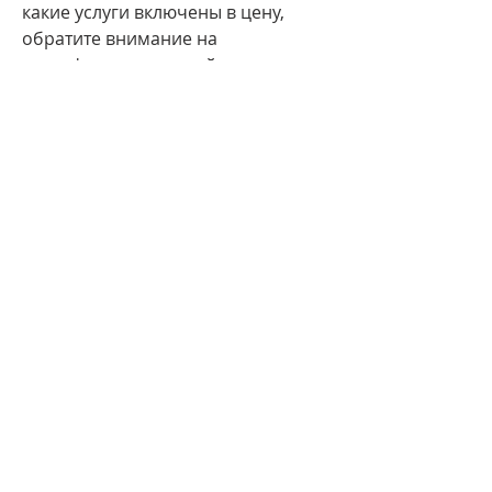
какие услуги включены в цену, 
обратите внимание на 
квалификацию врачей, 
медикаментозная терапия и 
реабилитация.
Больница лечение алкоголизма 
Москва – где искать помощь
В Москве существуют множество 
больниц, рекомендации пациентов 
и условия проживания, которые 
занимаются лечением 
алкоголизма. Но как выбрать 
подходящую?
Сначала следует обратить 
внимание на квалификацию 
врачей и рекомендации 