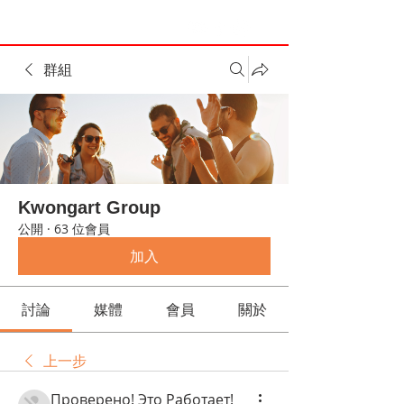
群組
Kwongart Group
公開
·
63 位會員
加入
討論
媒體
會員
關於
上一步
Проверено! Это Работает!