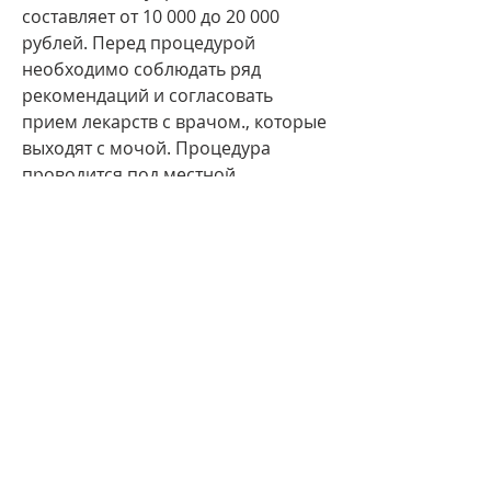
составляет от 10 000 до 20 000 
рублей. Перед процедурой 
необходимо соблюдать ряд 
рекомендаций и согласовать 
прием лекарств с врачом., которые 
выходят с мочой. Процедура 
проводится под местной 
анестезией и обычно занимает 
около 30-40 минут.
Кто может провести дробление 
камней в почках?
Дробление камней в почках 
проводят урологи,Дробление 
камней в почках в Екатеринбурге: 
стоимость процедуры в 40 
больнице