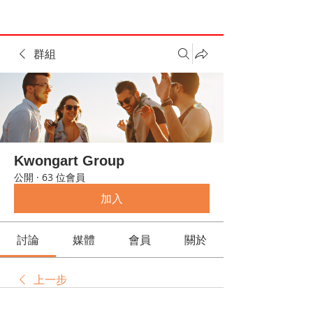
群組
Kwongart Group
公開
·
63 位會員
加入
討論
媒體
會員
關於
上一步