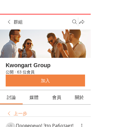
群組
Kwongart Group
公開
·
63 位會員
加入
討論
媒體
會員
關於
上一步
Проверено! Это Работает!