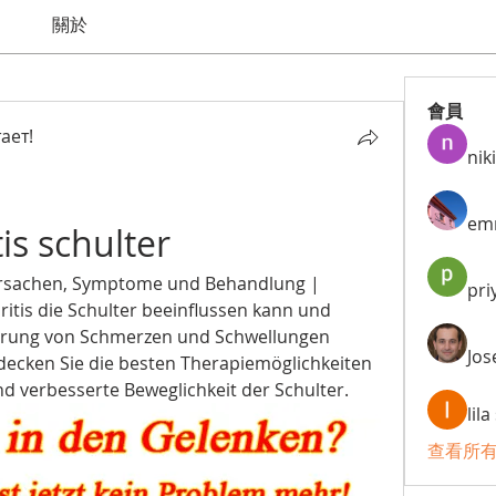
關於
會員
ает!
niki
em
is schulter
- Ursachen, Symptome und Behandlung | 
pri
hritis die Schulter beeinflussen kann und 
rung von Schmerzen und Schwellungen 
Jos
decken Sie die besten Therapiemöglichkeiten 
d verbesserte Beweglichkeit der Schulter.
lil
查看所有