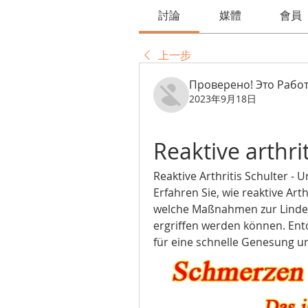
討論
媒體
會員
上一步
Проверено! Это Работ
2023年9月18日
Reaktive arthrit
Reaktive Arthritis Schulter 
Erfahren Sie, wie reaktive Art
welche Maßnahmen zur Linde
ergriffen werden können. Ent
für eine schnelle Genesung un