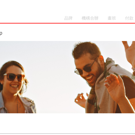
品牌
機構合辦
畫班
付款
p