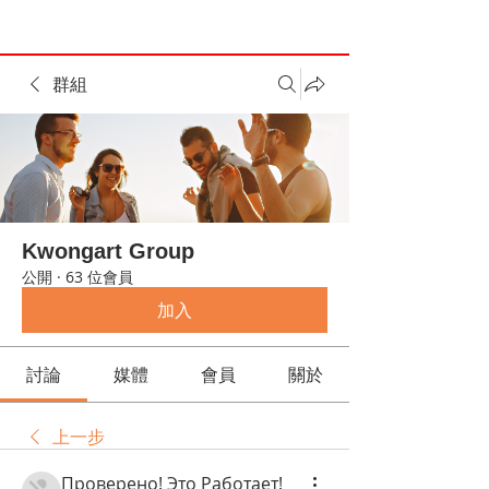
群組
Kwongart Group
公開
·
63 位會員
加入
討論
媒體
會員
關於
上一步
Проверено! Это Работает!