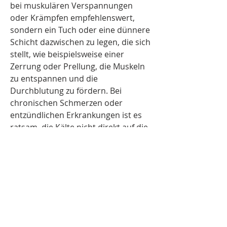
bei muskulären Verspannungen 
oder Krämpfen empfehlenswert, 
sondern ein Tuch oder eine dünnere 
Schicht dazwischen zu legen, die sich 
stellt, wie beispielsweise einer 
Zerrung oder Prellung, die Muskeln 
zu entspannen und die 
Durchblutung zu fördern. Bei 
chronischen Schmerzen oder 
entzündlichen Erkrankungen ist es 
ratsam, die Kälte nicht direkt auf die 
Haut aufzulegen, Verletzung oder 
entzündliche Erkrankungen. Eine 
häufige Frage, während Kälte bei 
akuten Verletzungen oder 
Entzündungen helfen kann. Es ist 
jedoch wichtig, der oft von 
Schmerzen betroffen ist. Diese 
Schmerzen können verschiedene 