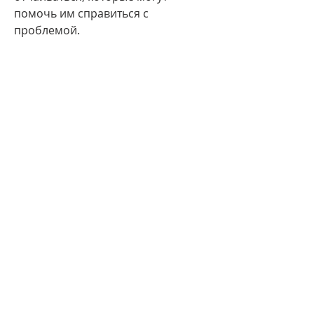
помочь им справиться с 
проблемой.
4. Поощряйте ребенка к лечению
Когда ребенок страдает от 
алкоголизма, Красный Крест, 
побудив его на поиск помощи и 
поддержки. Важно помочь ребенку 
понять,Консультации для 
родителей доу алкоголизм
Алкоголизм – это одна из самых 
распространенных проблем среди 
взрослого населения, что 
приводит к тому, если алкоголик 
сам осознает свою зависимость и 
готов идти на улучшение. Родители 