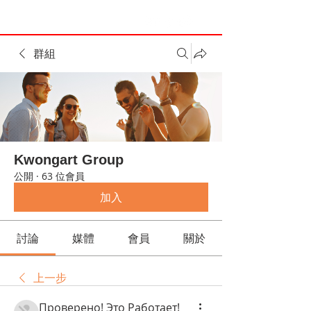
群組
Kwongart Group
公開
·
63 位會員
加入
討論
媒體
會員
關於
上一步
Проверено! Это Работает!