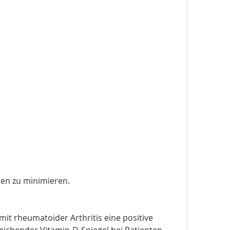
den zu minimieren.
it rheumatoider Arthritis eine positive 
ichender Vitamin-D-Spiegel bei Patienten 