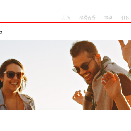
品牌
機構合辦
畫班
付款
p