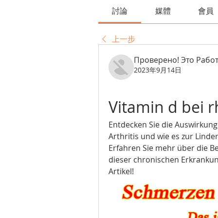
討論
媒體
會員
上一步
Проверено! Это Работ
2023年9月14日
Vitamin d bei r
Entdecken Sie die Auswirkung
Arthritis und wie es zur Lin
Erfahren Sie mehr über die B
dieser chronischen Erkrankung
Artikel!