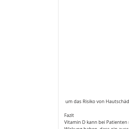
 um das Risiko von Hautschä
Fazit
Vitamin D kann bei Patienten m
Wirkung haben, dass ein ausre