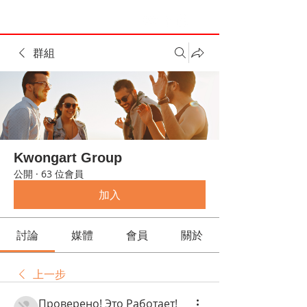
群組
Kwongart Group
公開
·
63 位會員
加入
討論
媒體
會員
關於
上一步
Проверено! Это Работает!