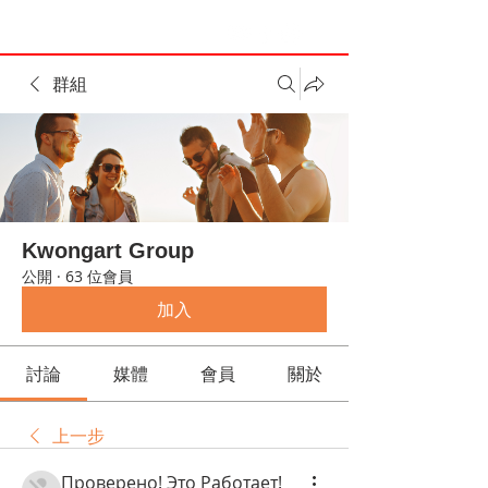
群組
Kwongart Group
公開
·
63 位會員
加入
討論
媒體
會員
關於
上一步
Проверено! Это Работает!