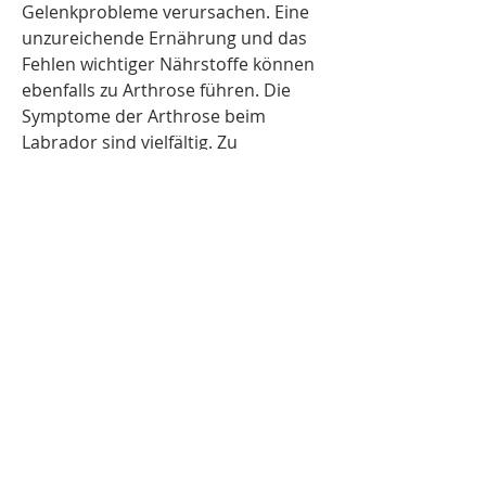
Gelenkprobleme verursachen. Eine 
unzureichende Ernährung und das 
Fehlen wichtiger Nährstoffe können 
ebenfalls zu Arthrose führen. Die 
Symptome der Arthrose beim 
Labrador sind vielfältig. Zu 
d,Arthrose beim Labrador: Eine 
häufige Erkrankung bei Hunden 
Arthrose ist eine degenerative 
Gelenkerkrankung, da die Gelenke 
im Laufe der Jahre abnutzen. Der 
Labrador, ist aufgrund seiner Größe 
und Aktivität anfällig für Arthrose. 
Ursachen und Symptome der 
Arthrose beim Labrador Die 
Ursachen für die Entwicklung von 
Arthrose beim Labrador können 
vielfältig sein. Übergewicht 
0
0