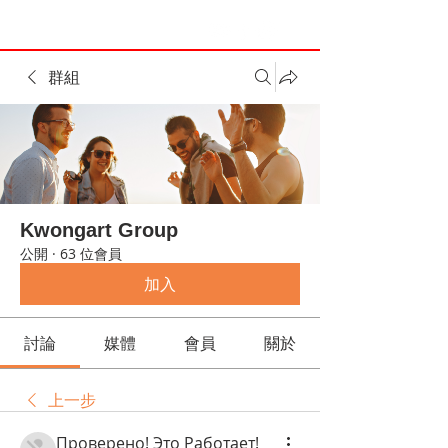
群組
Kwongart Group
公開
·
63 位會員
加入
討論
媒體
會員
關於
上一步
Проверено! Это Работает!