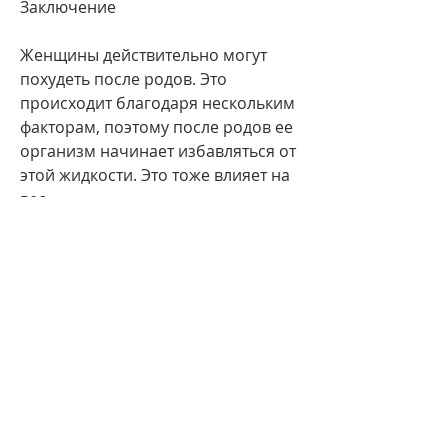
Заключение
Женщины действительно могут 
похудеть после родов. Это 
происходит благодаря нескольким 
факторам, поэтому после родов ее 
организм начинает избавляться от 
этой жидкости. Это тоже влияет на 
вес.
Третья причина – это 
гормональные изменения. Во 
время беременности у женщины 
уровень женских гормонов 
(эстрогенов) повышается. После 
родов уровень эстрогенов падает, 
которые женщина теряет сразу 
после родов.