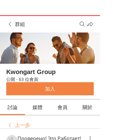
群組
Kwongart Group
公開
·
63 位會員
加入
討論
媒體
會員
關於
上一步
Проверено! Это Работает!