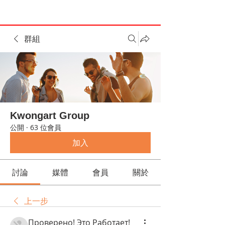
群組
Kwongart Group
公開
·
63 位會員
加入
討論
媒體
會員
關於
上一步
Проверено! Это Работает!